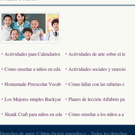
Actividades para Calendarios
Actividades de arte sobre el te
Escolares Pre
ma de Ferias & amp ; Carnava
Cómo enseñar a niños en eda
Actividades sociales y emocio
l…
d preescolar acerca de la nut
nales de niños en edad preesc
Homemade Preescolar Vocab
Cómo lidiar con las rabietas e
r…
o…
ulario Juegos
n un aula preescolar
Los Mejores simples Backyar
Planes de lección Alfabeto pa
d Preescolar Juegos
ra niños pequeños
Skunk Craft para niños en eda
Cómo enseñar a los niños a a
d preescolar
prender y amp; Recuerda el a
l…
Derechos de autor © https://www.aprender.cc - Todos los derechos