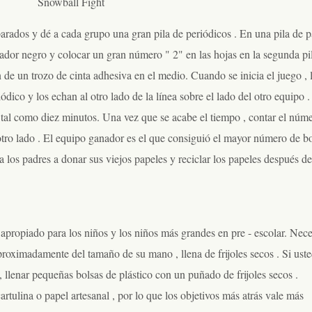
Snowball Fight
parados y dé a cada grupo una gran pila de periódicos . En una pila de p
lador negro y colocar un gran número " 2" en las hojas en la segunda pil
 de un trozo de cinta adhesiva en el medio. Cuando se inicia el juego , 
ódico y los echan al otro lado de la línea sobre el lado del otro equipo 
, tal como diez minutos. Una vez que se acabe el tiempo , contar el núm
 otro lado . El equipo ganador es el que consiguió el mayor número de b
 a los padres a donar sus viejos papeles y reciclar los papeles después de
apropiado para los niños y los niños más grandes en pre - escolar. Nece
proximadamente del tamaño de su mano , llena de frijoles secos . Si ust
, llenar pequeñas bolsas de plástico con un puñado de frijoles secos .
rtulina o papel artesanal , por lo que los objetivos más atrás vale más