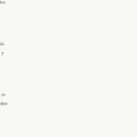
ños
úa
o y
 es
ombre