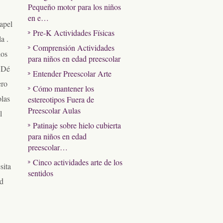
Pequeño motor para los niños
en e…
apel
Pre-K Actividades Físicas
a .
Comprensión Actividades
los
para niños en edad preescolar
. Dé
Entender Preescolar Arte
ero
Cómo mantener los
olas
estereotipos Fuera de
Preescolar Aulas
l
Patinaje sobre hielo cubierta
para niños en edad
preescolar…
Cinco actividades arte de los
sita
sentidos
ed