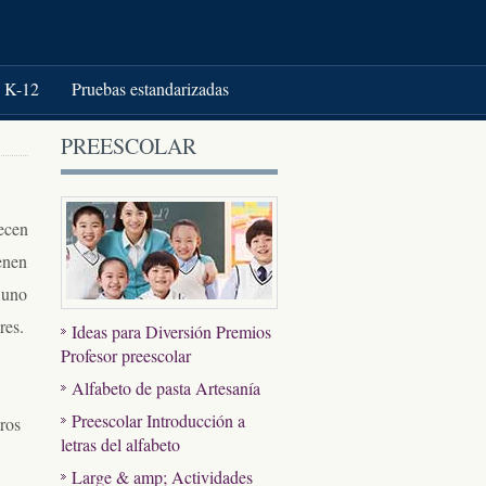
K-12
Pruebas estandarizadas
PREESCOLAR
ecen
enen
 uno
res.
Ideas para Diversión Premios
Profesor preescolar
Alfabeto de pasta Artesanía
Preescolar Introducción a
ros
letras del alfabeto
Large & amp; Actividades