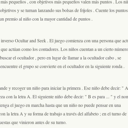
y más pequeños , con objetivos más pequeños valen más puntos . Los ni
objetivos y se turnan lanzando sus bolsas de frijoles . Cuente los puntos
un premio al niño con la mayor cantidad de puntos .
 inverso Ocultar and Seek . El juego comienza con una persona que act
es que actúan como los contadores. Los niños cuentan a un cierto númer
buscar el ocultador , pero en lugar de llamar a la ocultador cabo , se
ncuentre el grupo se convierte en el ocultador en la siguiente ronda .
ande y recoger un niño para iniciar la primera . Ese niño debe decir: " A
za con la letra A. El siguiente niño debe decir: " B es para ... " y el n
tenga el juego en marcha hasta que un niño no puede pensar en una
n la letra A y su forma de trabajo a través del alfabeto ; en el turno de
puestas que vinieron antes de su turno.