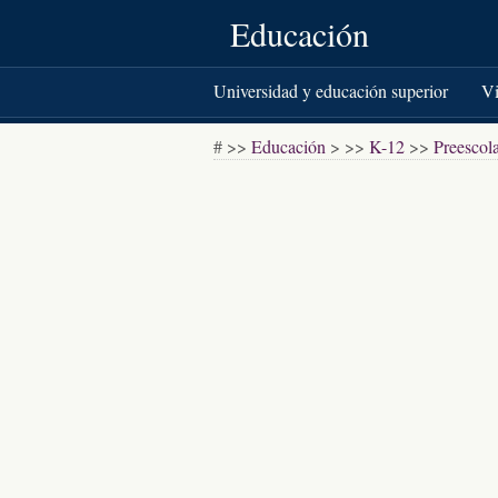
Educación
Universidad y educación superior
Vi
Libros y literatura
# >>
Educación
> >>
K-12
>>
Preescol