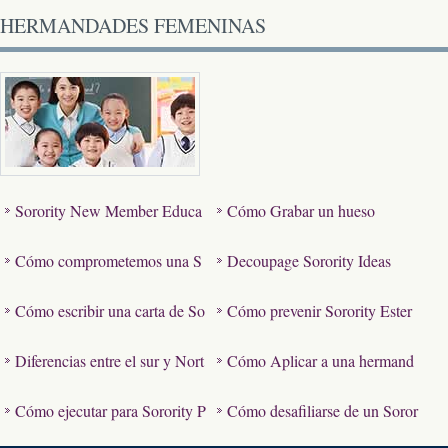
HERMANDADES FEMENINAS
Sorority New Member Educa
Cómo Grabar un hueso
ción Ideas
Cómo comprometemos una S
Decoupage Sorority Ideas
orority AKA Fuera de la univer
Cómo escribir una carta de So
Cómo prevenir Sorority Ester
sidad…
rority Interés
eotipos
Diferencias entre el sur y Nort
Cómo Aplicar a una hermand
hern Hermandades
ad de mujeres
Cómo ejecutar para Sorority P
Cómo desafiliarse de un Soror
residente del Capítulo
ity