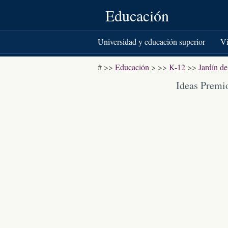
Educación
Universidad y educación superior
Vi
Libros y literatura
# >>
Educación
> >>
K-12
>>
Jardín de
Ideas Premio