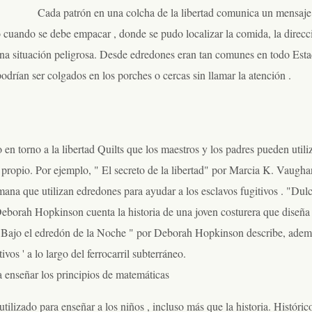
Cada patrón en una colcha de la libertad comunica un mensaje
mo cuando se debe empacar , donde se pudo localizar la comida, la direcc
 una situación peligrosa. Desde edredones eran tan comunes en todo Est
rían ser colgados en los porches o cercas sin llamar la atención .
o en torno a la libertad Quilts que los maestros y los padres pueden utili
do propio. Por ejemplo, " El secreto de la libertad" por Marcia K. Vaugha
ana que utilizan edredones para ayudar a los esclavos fugitivos . "Dul
Deborah Hopkinson cuenta la historia de una joven costurera que diseña
. "Bajo el edredón de la Noche " por Deborah Hopkinson describe, adem
vos ' a lo largo del ferrocarril subterráneo.
 enseñar los principios de matemáticas
tilizado para enseñar a los niños , incluso más que la historia. Históric