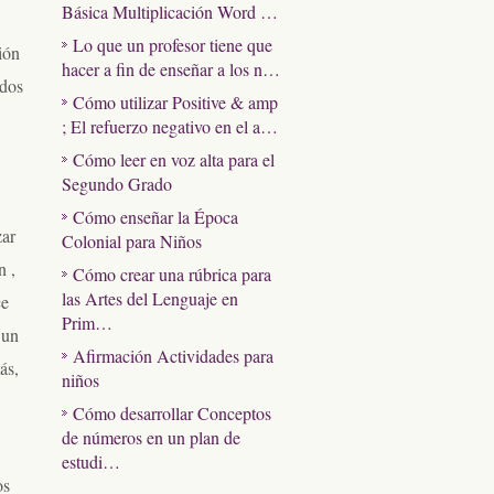
Básica Multiplicación Word …
Lo que un profesor tiene que
ión
hacer a fin de enseñar a los n…
ados
Cómo utilizar Positive & amp
; El refuerzo negativo en el a…
Cómo leer en voz alta para el
Segundo Grado
Cómo enseñar la Época
zar
Colonial para Niños
n ,
Cómo crear una rúbrica para
las Artes del Lenguaje en
ce
Prim…
 un
Afirmación Actividades para
ás,
niños
Cómo desarrollar Conceptos
de números en un plan de
estudi…
os