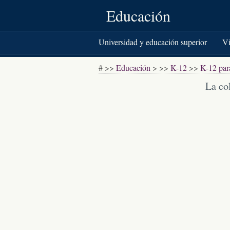
Educación
Universidad y educación superior
Vi
Libros y literatura
# >>
Educación
> >>
K-12
>>
K-12 par
La co