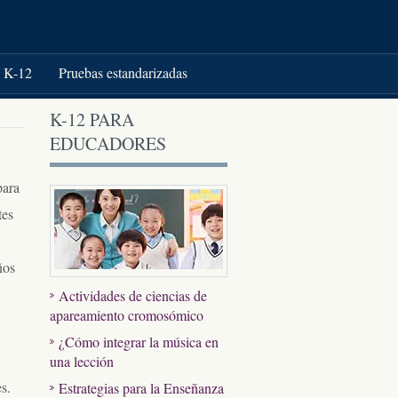
K-12
Pruebas estandarizadas
K-12 PARA
EDUCADORES
para
tes
ños
Actividades de ciencias de
apareamiento cromosómico
¿Cómo integrar la música en
una lección
s.
Estrategias para la Enseñanza