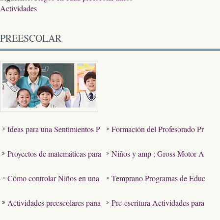
Actividades
PREESCOLAR
Ideas para una Sentimientos P
Formación del Profesorado Pr
reescolar Display Board
eescolar Online
Proyectos de matemáticas para
Niños y amp ; Gross Motor A
niños en edad preescolar
ctividades
Cómo controlar Niños en una
Temprano Programas de Educ
guardería Configuración com
ación Infantil en Virginia
Actividades preescolares pana
Pre-escritura Actividades para
o…
dería
3 años de