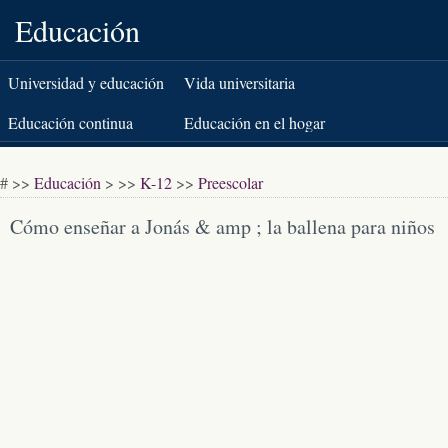
Educación
Universidad y educación
Vida universitaria
superior
Educación continua
Educación en el hogar
K-12
Pruebas estandarizadas
# >>
Educación
> >>
K-12
>>
Preescolar
Libros y literatura
Cómo enseñar a Jonás & amp ; la ballena para niños