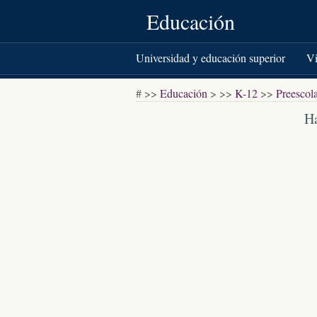
Educación
Universidad y educación superior
Vi
Libros y literatura
# >>
Educación
> >>
K-12
>>
Preescol
Ha