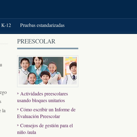
K-12
Pruebas estandarizadas
PREESCOLAR
su
uego
Actividades preescolares
usando bloques unitarios
s
Cómo escribir un Informe de
 la
Evaluación Preescolar
Consejos de gestión para el
niño /aula