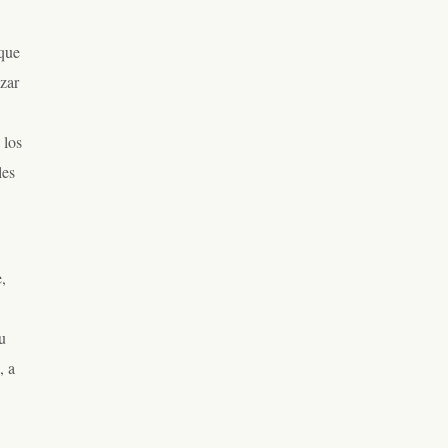
 que
azar
 los
les
,
u
, a