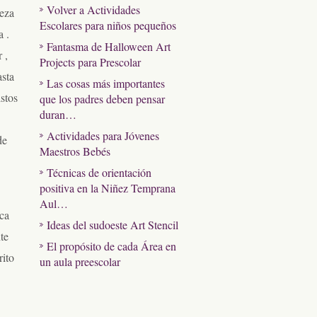
Volver a Actividades
leza
Escolares para niños pequeños
a .
Fantasma de Halloween Art
 ,
Projects para Prescolar
asta
Las cosas más importantes
istos
que los padres deben pensar
duran…
Actividades para Jóvenes
de
Maestros Bebés
Técnicas de orientación
positiva en la Niñez Temprana
Aul…
ica
Ideas del sudoeste Art Stencil
te
El propósito de cada Área en
rito
un aula preescolar