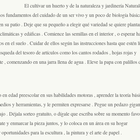
El cultivar un huerto y de la naturaleza y jardinería Natura
los fundamentos del cuidado de un ser vivo y un poco de biología básic
en su patio . Deje que su pequeño a elegir qué variedad se quiere plantar
limáticas y edáficas . Comience las semillas en el interior , o esperar h
s en el suelo . Cuidar de ellos según las instrucciones hasta que estén l
úsqueda del tesoro de artículos como los cantos rodados , hojas rojas y
te , comenzando en una jarra llena de agua . Eleve la papa con palillos 
jo en edad preescolar en sus habilidades motoras , aprender la teoría bás
 medios y herramientas, y le permiten expresarse . Pegue un pedazo gigan
jo . Déjala sorteo gratuito, o dígale que escriba sobre su momento favo
Mate y enmarcar la pieza juntos, y lo coloca en un área en su hogar
portunidades para la escultura , la pintura y el arte de papel .