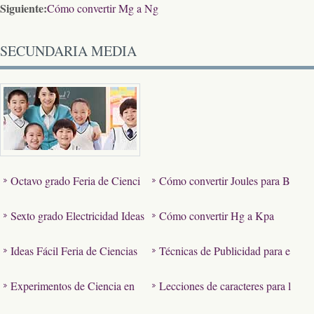
Siguiente:
Cómo convertir Mg a Ng
SECUNDARIA MEDIA
Octavo grado Feria de Cienci
Cómo convertir Joules para B
as Proyectos sobre Fotosíntesi
TUs
Sexto grado Electricidad Ideas
Cómo convertir Hg a Kpa
s…
de Proyectos
Ideas Fácil Feria de Ciencias
Técnicas de Publicidad para e
para estudiantes de escuela
studiantes de secundaria
Experimentos de Ciencia en
Lecciones de caracteres para l
i…
Bouncing y Rodando
os estudiantes de secundaria